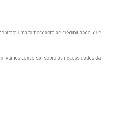
contrate uma fornecedora de credibilidade, que
ado, vamos conversar sobre as necessidades da
ANTERIOR
Afinal, como fazer parte do mercado livre de energia?