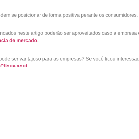
odem se posicionar de forma positiva perante os consumidores.
encados neste artigo poderão ser aproveitados caso a empresa 
ncia de mercado
.
 pode ser vantajoso para as empresas? Se você ficou interess
!
Clique aqui
.
.
Campos obrigatórios são marcados com
*