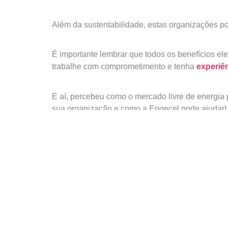
Além da sustentabilidade, estas organizações p
É importante lembrar que todos os benefícios el
trabalhe com comprometimento e tenha
experiê
E aí, percebeu como o mercado livre de energia
sua organização e como a Engecel pode ajudar
PRÓXIMO
Mercado livre de energia: por que sua empresa precisa aderir?
Deixe um comentário
O seu endereço de e-mail não será publicado