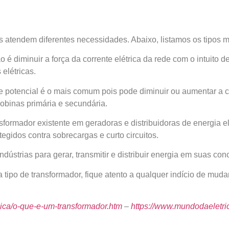
s atendem diferentes necessidades. Abaixo, listamos os tipos 
o é diminuir a força da corrente elétrica da rede com o intuito 
elétricas.
e potencial é o mais comum pois pode diminuir ou aumentar a c
obinas primária e secundária.
nsformador existente em geradoras e distribuidoras de energia el
egidos contra sobrecargas e curto circuitos.
ndústrias para gerar, transmitir e distribuir energia em suas co
ipo de transformador, fique atento a qualquer indício de muda
isica/o-que-e-um-transformador.htm
–
https://www.mundodaeletric