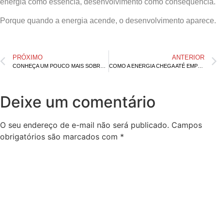
energia como essência, desenvolvimento como consequência.
Porque quando a energia acende, o desenvolvimento aparece.
PRÓXIMO
ANTERIOR
CONHEÇA UM POUCO MAIS SOBRE A EQUIPE E OS COLABORADORES QUE FAZEM A ENGECEL
COMO A ENERGIA CHEGA ATÉ EMPRESAS E CIDADES
Deixe um comentário
O seu endereço de e-mail não será publicado.
Campos
obrigatórios são marcados com
*
Comentário
*