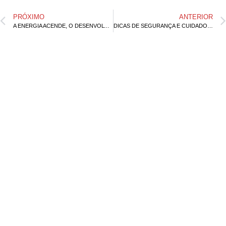
PRÓXIMO
ANTERIOR
A ENERGIA ACENDE, O DESENVOLVIMENTO APARECE NO CONCEITO QUE REVELA A ENGECEL
DICAS DE SEGURANÇA E CUIDADO PARA A TEMPORADA DE ALTO CONSUMO ELÉTRICO
Deixe um comentário
O seu endereço de e-mail não será publicado.
Campos
obrigatórios são marcados com
*
Comentário
*