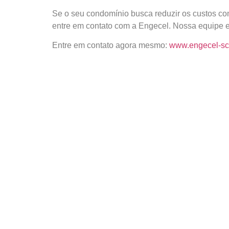
Se o seu condomínio busca reduzir os custos com
entre em contato com a Engecel. Nossa equipe e
Entre em contato agora mesmo:
www.engecel-sc.
PRÓXIMO
Equipes de Linha Viva: Segurança aliada à excelência
Deixe um comentário
O seu endereço de e-mail não será publicado
Comentário
*