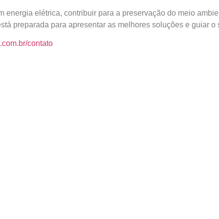
 energia elétrica, contribuir para a preservação do meio ambie
stá preparada para apresentar as melhores soluções e guiar o 
com.br/contato
Gestão de Resíduos I
.
Campos obrigatórios são marcados com
*