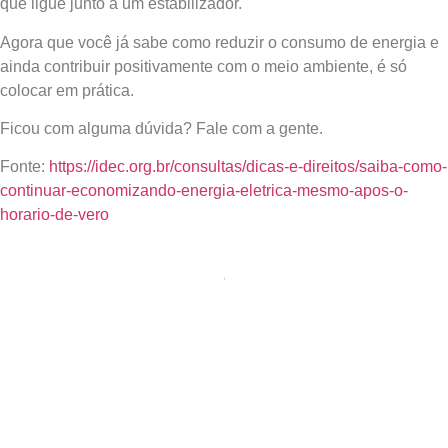
que ligue junto a um estabilizador.
Agora que você já sabe como reduzir o consumo de energia e
ainda contribuir positivamente com o meio ambiente, é só
colocar em prática.
Ficou com alguma dúvida? Fale com a gente.
Fonte:
https://idec.org.br/consultas/dicas-e-direitos/saiba-como-
continuar-economizando-energia-eletrica-mesmo-apos-o-
horario-de-vero
PRÓXIMO
ANTERIOR
110 e 220 volts. Qual a diferença?
Aparelhos domésticos e seu consumo de energia
Deixe um comentário
O seu endereço de e-mail não será publicado.
Campos