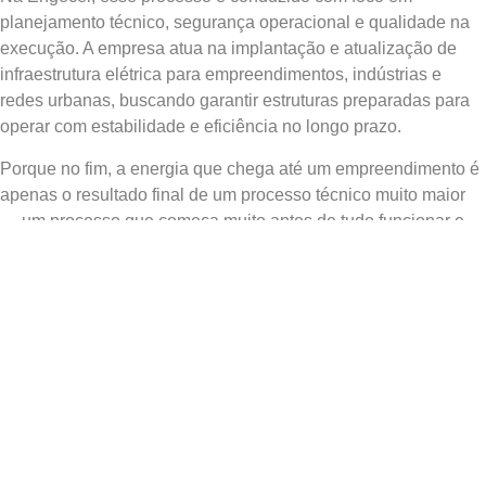
planejamento técnico, segurança operacional e qualidade na
execução. A empresa atua na implantação e atualização de
infraestrutura elétrica para empreendimentos, indústrias e
redes urbanas, buscando garantir estruturas preparadas para
operar com estabilidade e eficiência no longo prazo.
Porque no fim, a energia que chega até um empreendimento é
apenas o resultado final de um processo técnico muito maior
— um processo que começa muito antes de tudo funcionar e
que define como tudo vai funcionar depois.
Fonte utilizada
ANEEL — Crescimento da matriz elétrica brasileira em
2026
PRÓXIMO
ANTERIOR
SUBESTAÇÕES DE ENERGIA E SEU PAPEL NA DISTRIBUIÇÃO ELÉTRICA
SEGURANÇA NÃO SE CONQUISTA UMA VEZ. É UM COMPROMISSO CONSTRUÍDO TODOS OS DIAS.