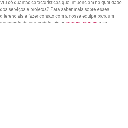
Viu só quantas características que influenciam na qualidade
dos serviços e projetos? Para saber mais sobre esses
diferenciais e fazer contato com a nossa equipe para um
orçamento do seu projeto, visite
e
ngecel.com.br
. e se
surpreenda também.
Esperamos por você.
PRÓXIMO
ANTERIOR
Por Que O Para-Raios É Obrigatório Em Certas Obras E Como Garantir Uma Instalação Eficiente
Automação Predial: Como Pensar Nesse Avanço Desde O Projeto Elétrico
Deixe um comentário
O seu endereço de e-mail não será publicado.
Campos
obrigatórios são marcados com
*
Comentário
*