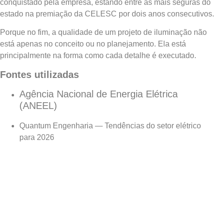
conquistado pela empresa, estando entre as mais seguras do
estado na premiação da CELESC por dois anos consecutivos.
Porque no fim, a qualidade de um projeto de iluminação não
está apenas no conceito ou no planejamento. Ela está
principalmente na forma como cada detalhe é executado.
Fontes utilizadas
Agência Nacional de Energia Elétrica
(ANEEL)
Quantum Engenharia — Tendências do setor elétrico
para 2026
PRÓXIMO
ANTERIOR
SEGURANÇA NO SETOR ELÉTRICO: POR QUE A CULTURA OPERACIONAL SE TORNOU UM DIFERENCIAL NAS EMPRESAS DE INFRAESTRUTURA
O CRESCIMENTO DAS CIDADES EXIGE UMA INFRAESTRUTURA ELÉTRICA CADA VEZ MAIS PREPARADA